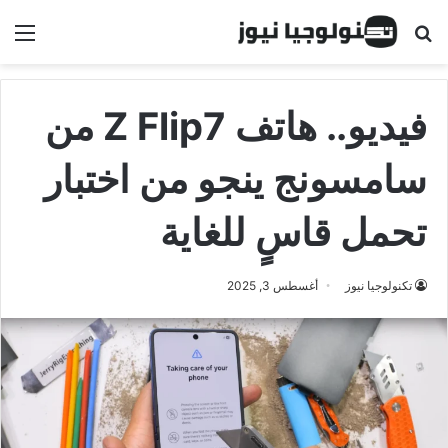
البحث عن
الق
فيديو.. هاتف Z Flip7 من
سامسونج ينجو من اختبار
تحمل قاسٍ للغاية
تكنولوجيا نيوز
أغسطس 3, 2025