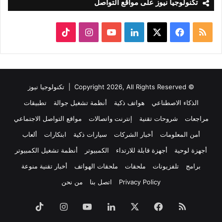
تكنولوجيا نيوز على مواقع التواصل
ملخص
‫X
فيسبوك
لينكدإن
‫YouTube
انستقرام
‫TikTok
الموقع
RSS
© Copyright 2026, All Rights Reserved |
تكنولوجيا نيوز
الذكاء الاصطناعي
هواتف ذكية
أنظمة تشغيل جوالة
تطبيقات
مراجعات
شروحات تقنية
إنترنت واتصالات
مواقع التواصل الاجتماعي
أمن المعلومات
أخبار الشركات
سيارات ذكية
ابتكارات
ألعاب
أجهزة لوحية
أجهزة قابلة للارتداء
الكمبيوتر
أنظمة تشغيل الكمبيوتر
برامج
تلفزيونات
ملحقات
ملحقات الهواتف
أخبار تقنية منوعة
Privacy Policy
اتصل بنا
من نحن
ملخص
فيسبوك
‫X
لينكدإن
‫YouTube
انستقرام
‫TikTok