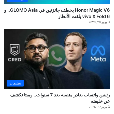
Honor Magic V6 يخطف جائزتين في GLOMO Asia.. و
vivo X Fold 6 يلفت الأنظار
يونيو 28, 2026
تطبيقات
رئيس واتساب يغادر منصبه بعد 7 سنوات.. وميتا تكشف
عن خليفته
يونيو 27, 2026