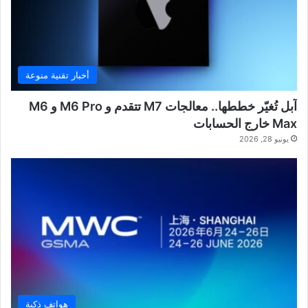
أخبار تقنية منوعة
آبل تُغيّر خططها.. معالجات M7 تتقدم و M6 Pro و M6
Max خارج الحسابات
يونيو 28, 2026
هواتف ذكية