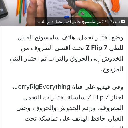
هاتف Z Flip7 من سامسونج نجا من اختبار تحمل قاسٍ للغاية
وضع اختبار تحمل، هاتف سامسونج القابل
للطي
Z Flip 7
تحت أقسى الظروف من
الخدوش إلى الحروق والتراب ثم اختبار الثني
المزدوج.
وفي فيديو على قناة JerryRigEverything،
اجتاز Z Flip 7 سلسلة اختبارات التحمل
المعروفة، ورغم الخدوش والحروق، وحتى
الغبار، حافظ الهاتف على تماسكه تحت