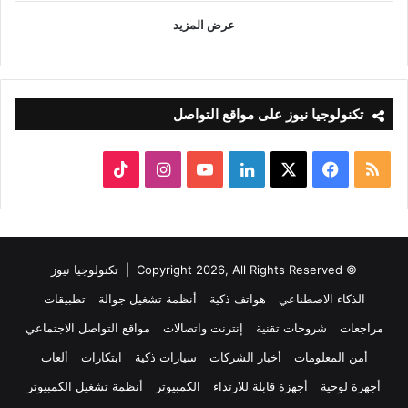
عرض المزيد
تكنولوجيا نيوز على مواقع التواصل
ملخص
‫X
فيسبوك
لينكدإن
‫YouTube
انستقرام
‫TikTok
الموقع
RSS
© Copyright 2026, All Rights Reserved |
تكنولوجيا نيوز
الذكاء الاصطناعي
هواتف ذكية
أنظمة تشغيل جوالة
تطبيقات
مراجعات
شروحات تقنية
إنترنت واتصالات
مواقع التواصل الاجتماعي
أمن المعلومات
أخبار الشركات
سيارات ذكية
ابتكارات
ألعاب
أجهزة لوحية
أجهزة قابلة للارتداء
الكمبيوتر
أنظمة تشغيل الكمبيوتر