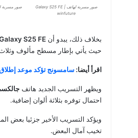
صور مسربة لهاتف Galaxy S25 FE |
e
winfuture
بخلاف ذلك، يبدو أن
Galaxy S25 FE
حيث يأتي بإطار مسطح مألوف وثلاث ف
اقرأ أيضا:
سامسونج تؤكد موعد إطلاق Galaxy S25 FE بمواصفات أعل
ويظهر التسريب الجديد هاتف
جالكسي إس 
احتمال توفره بثلاثة ألوان إضافية.
ويؤكد التسريب الأخير جزئيا بعض الم
تخيب آمال البعض.