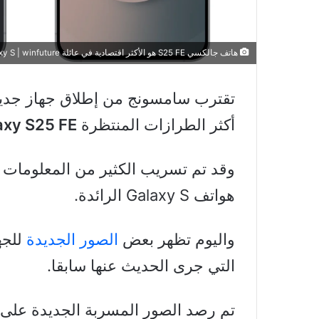
هاتف جالكسي S25 FE هو الأكثر اقتصادية في عائلة Galaxy S | winfuture
أكثر الطرازات المنتظرة
axy S25 FE
وقد تم تسريب الكثير من المعلومات ح
هواتف Galaxy S الرائدة.
واليوم تظهر بعض
الصور الجديدة
للجه
التي جرى الحديث عنها سابقا.
تم رصد الصور المسربة الجديدة على م