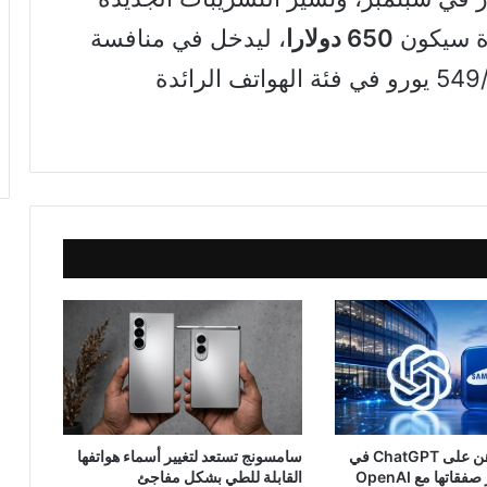
دة سيكون
650 دولارا
، ليدخل في منافسة
بسعر 499 دولارا/549 يورو في فئة الهواتف الرائدة
سامسونج تراهن على ChatGPT في
سامسونج تستعد لتغيير أسماء هواتفها
اتها مع OpenAI
القابلة للطي بشكل مفاجئ