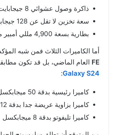
ذاكرة وصول عشوائي 8 جيجابايت
سعة تخزين لا تقل عن 128 جيجابايت
بطارية بسعة 4,900 مللي أمبير مع شحن سريع بقدرة 45 واط
أما الكاميرات الثلاث فمن شبه المؤكد
FE
العام الماضي، بل قد تكون مطابق
:
Galaxy S24
كاميرا رئيسية بدقة 50 ميجابكسل مع مثبت بصري OIS
كاميرا بزاوية عريضة جدا بدقة 12 ميجابكسل
كاميرا تليفوتو بدقة 8 ميجابكسل مع تقريب بصري ×3
من المتوقع أن تطلق سامسونج الجهاز