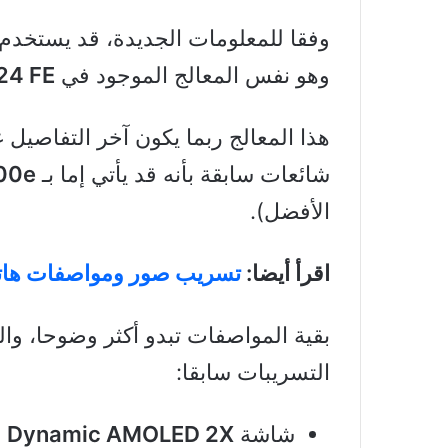
وفقا للمعلومات الجديدة، قد يستخدم
وهو نفس المعالج الموجود في
24 FE
هذا المعالج ربما يكون آخر التفاصيل 
شائعات سابقة بأنه قد يأتي إما بـ
00e
الأفضل).
اقرأ أيضا:
تسريب صور ومواصفات هاتف Galaxy S25 FE من سا
بقية المواصفات تبدو أكثر وضوحا، وا
التسريبات سابقا:
شاشة
Dynamic AMOLED 2X
مق