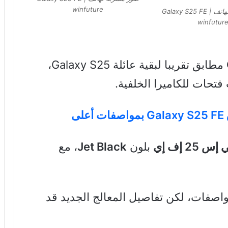
winfuture
صور مسربة لهاتف Galaxy S25 FE |
winfutur
مطابق تقريبا لبقية عائلة Galaxy S25،
تحات للكاميرا الخلفية.
ى
25 إف إي
بلون
Jet Black
، مع
واصفات، لكن تفاصيل المعالج الجديد قد