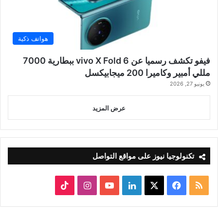
هواتف ذكية
فيفو تكشف رسميا عن vivo X Fold 6 ببطارية 7000
مللي أمبير وكاميرا 200 ميجابيكسل
يونيو 27, 2026
عرض المزيد
تكنولوجيا نيوز على مواقع التواصل
ملخص
‫X
فيسبوك
لينكدإن
‫YouTube
انستقرام
‫TikTok
الموقع