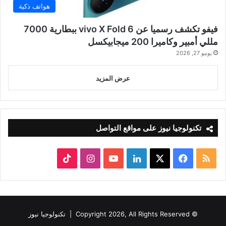
هواتف ذكية
فيفو تكشف رسميا عن vivo X Fold 6 ببطارية 7000
مللي أمبير وكاميرا 200 ميجابيكسل
يونيو 27, 2026
عرض المزيد
تكنولوجيا نيوز على مواقع التواصل
ملخص
‫X
فيسبوك
لينكدإن
‫YouTube
انستقرام
‫TikTok
الموقع
RSS
© Copyright 2026, All Rights Reserved |
تكنولوجيا نيوز