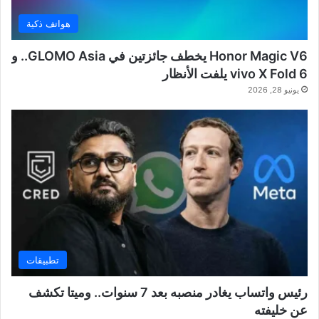
هواتف ذكية
Honor Magic V6 يخطف جائزتين في GLOMO Asia.. و
vivo X Fold 6 يلفت الأنظار
يونيو 28, 2026
تطبيقات
رئيس واتساب يغادر منصبه بعد 7 سنوات.. وميتا تكشف
عن خليفته