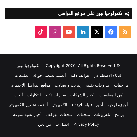
تكنولوجيا نيوز على مواقع التواصل
ملخص
‫X
فيسبوك
لينكدإن
‫YouTube
انستقرام
‫TikTok
الموقع
RSS
© Copyright 2026, All Rights Reserved |
تكنولوجيا نيوز
الذكاء الاصطناعي
هواتف ذكية
أنظمة تشغيل جوالة
تطبيقات
مراجعات
شروحات تقنية
إنترنت واتصالات
مواقع التواصل الاجتماعي
أمن المعلومات
أخبار الشركات
سيارات ذكية
ابتكارات
ألعاب
أجهزة لوحية
أجهزة قابلة للارتداء
الكمبيوتر
أنظمة تشغيل الكمبيوتر
برامج
تلفزيونات
ملحقات
ملحقات الهواتف
أخبار تقنية منوعة
Privacy Policy
اتصل بنا
من نحن