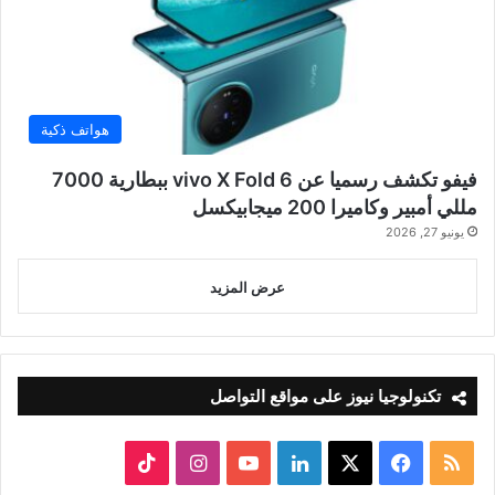
هواتف ذكية
فيفو تكشف رسميا عن vivo X Fold 6 ببطارية 7000
مللي أمبير وكاميرا 200 ميجابيكسل
يونيو 27, 2026
عرض المزيد
تكنولوجيا نيوز على مواقع التواصل
ملخص
‫X
فيسبوك
لينكدإن
‫YouTube
انستقرام
‫TikTok