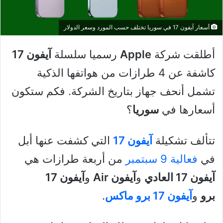
أسعار آيفون 17 في سوريا تختلف حسب المورد وسعر الدولار
أطلقت شركة
Apple
رسميا سلسلة
آيفون 17
كاشفة عن 4 طرازات من هواتفها الذكية
تشمل أنحف جهاز بتاريخ الشركة. فكم ستكون
أسعارها في
سوريا
؟
تتألف تشكيلة
آيفون 17
التي كشفت عنها أبل
في
فعالية 9 سبتمبر
من أربعة طرازات هي
آيفون 17 العادي
و
آيفون Air
و
آيفون 17
برو
و
آيفون 17 برو ماكس
.