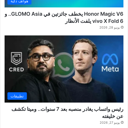
هواتف ذكية
Honor Magic V6 يخطف جائزتين في GLOMO Asia.. و
vivo X Fold 6 يلفت الأنظار
يونيو 28, 2026
تطبيقات
رئيس واتساب يغادر منصبه بعد 7 سنوات.. وميتا تكشف
عن خليفته
يونيو 27, 2026