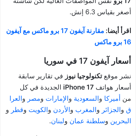
17 برو
نفس المواصفات العالية لكن شاشته
أصغر بقياس 6.3 إنش.
اقرأ أيضا:
مقارنة آيفون 17 برو ماكس مع آيفون
16 برو ماكس
أسعار آيفون 17 في سوريا
نشر موقع
تكنولوجيا نيوز
في تقارير سابقة
أسعار هواتف
iPhone 17
الجديدة في كل
من
أميركا
و
السعودية
و
الإمارات
و
مصر
و
العرا
ق
و
الجزائر
و
المغرب
و
الأردن
و
الكويت
و
قطر
و
البحرين
و
سلطنة عمان
و
لبنان
.