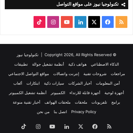
تكنولوجيا نيوز على مواقع التواصل
ملخص
‫X
فيسبوك
لينكدإن
‫YouTube
انستقرام
‫TikTok
الموقع
RSS
© Copyright 2026, All Rights Reserved |
تكنولوجيا نيوز
الذكاء الاصطناعي
هواتف ذكية
أنظمة تشغيل جوالة
تطبيقات
مراجعات
شروحات تقنية
إنترنت واتصالات
مواقع التواصل الاجتماعي
أمن المعلومات
أخبار الشركات
سيارات ذكية
ابتكارات
ألعاب
أجهزة لوحية
أجهزة قابلة للارتداء
الكمبيوتر
أنظمة تشغيل الكمبيوتر
برامج
تلفزيونات
ملحقات
ملحقات الهواتف
أخبار تقنية منوعة
Privacy Policy
اتصل بنا
من نحن
ملخص
فيسبوك
‫X
لينكدإن
‫YouTube
انستقرام
‫TikTok