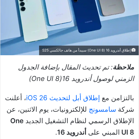
إطلاق أندرويد 16 (One UI 8) سيبدأ من هاتف جالكسي S25
ملاحظة
: تم تحديث المقال بإضافة الجدول
الزمني لوصول أندرويد 16(One UI 8)
بالتزامن مع
إطلاق أبل لتحديث iOS 26
، أعلنت
شركة
سامسونج
للإلكترونيات، يوم الاثنين، عن
الإطلاق الرسمي لنظام التشغيل الجديد
One
UI 8
المبني على
أندرويد 16
.