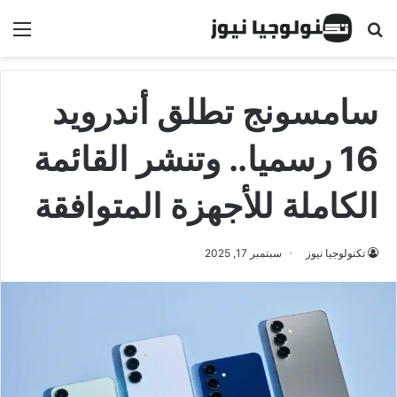
البحث عن
الق
سامسونج تطلق أندرويد
16 رسميا.. وتنشر القائمة
الكاملة للأجهزة المتوافقة
تكنولوجيا نيوز
سبتمبر 17, 2025