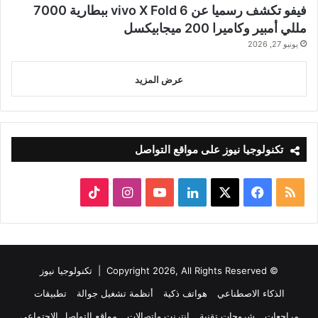
فيفو تكشف رسميا عن vivo X Fold 6 ببطارية 7000
مللي أمبير وكاميرا 200 ميجابيكسل
يونيو 27, 2026
عرض المزيد
تكنولوجيا نيوز على مواقع التواصل
ملخص
‫X
فيسبوك
لينكدإن
‫YouTube
انستقرام
‫TikTok
الموقع
RSS
© Copyright 2026, All Rights Reserved |
تكنولوجيا نيوز
الذكاء الاصطناعي
هواتف ذكية
أنظمة تشغيل جوالة
تطبيقات
مراجعات
شروحات تقنية
إنترنت واتصالات
مواقع التواصل الاجتماعي