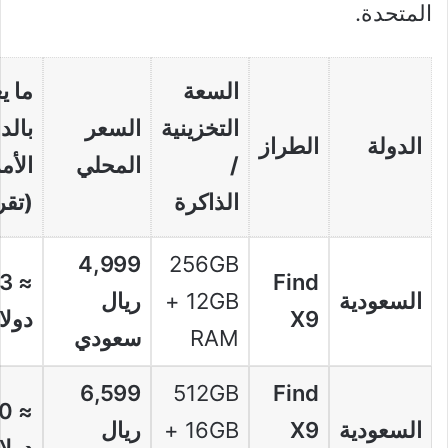
المتحدة.
السعة
ما ي
التخزينية
السعر
بالد
الدولة
الطراز
/
المحلي
الأم
الذاكرة
(تقر
4,999
256GB
33
Find
السعودية
+ 12GB
ريال
X9
دولا
RAM
سعودي
6,599
512GB
Find
60
السعودية
X9
+ 16GB
ريال