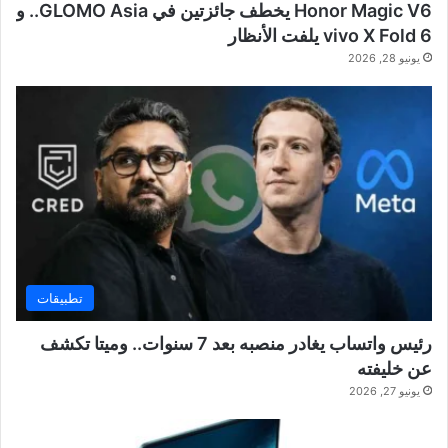
Honor Magic V6 يخطف جائزتين في GLOMO Asia.. و
vivo X Fold 6 يلفت الأنظار
يونيو 28, 2026
تطبيقات
رئيس واتساب يغادر منصبه بعد 7 سنوات.. وميتا تكشف
عن خليفته
يونيو 27, 2026