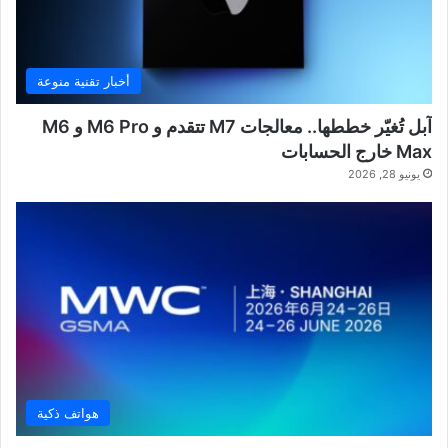
أخبار تقنية منوعة
آبل تُغيّر خططها.. معالجات M7 تتقدم و M6 Pro و M6
Max خارج الحسابات
يونيو 28, 2026
هواتف ذكية