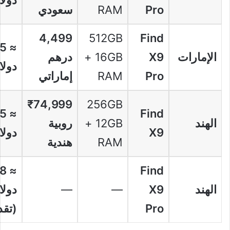
دولا
Pro
RAM
سعودي
4,499
512GB
Find
25
الإمارات
X9
+ 16GB
درهم
دولا
Pro
RAM
إماراتي
₹74,999
256GB
45
Find
الهند
+ 12GB
روبية
X9
دولا
RAM
هندية
28
Find
الهند
X9
—
—
دولا
Pro
(تقد