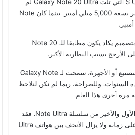
وعلى الرغم من أن جميع هواتف S Ultra التي تلت Galaxy Note 20 Ultra لم
تكن أنحف، إلا أنها جاءت ببطاريات أكبر بسعة 5,000 ميلي أمبير. بينما كان Note
وحتى عند إطلاق Galaxy S22 Ultra بتصميم يكاد يكون مطابقا للـ Note 20
قد تكون هناك أسباب أخرى، تتعلق بالتصنيع أو الأجهزة، سمحت لـ Galaxy Note
ل هذه السنوات. وللصراحة، ربما لم نكن لنلاحظ
 مرة أخرى هذا العام.
على أي حال، يجب الاعتراف بالهاتف الأول والأخير من سلسلة Note Ultra. فقد
كان Galaxy Note 20 Ultra متقدما على زمانه ولا يزال الأنحف بين هواتف Ultra