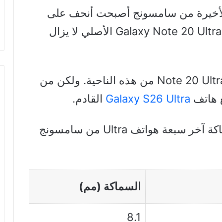
مع أن هواتف Galaxy S Ultra الأخيرة من سامسونج أصبحت أنحف على
مدى السنوات القليلة الماضية، إلا أن Galaxy Note 20 Ultra الأصلي لا يزال
لم يتجاوز Note 20 Ultra من هذه الناحية. ولكن من
ع هاتف
Galaxy S26 Ultra
القادم.
إليكم بعض البيانات الممتعة حول سماكة آخر سبعة هواتف Ultra من سامسونج
السماكة (مم)
8.1