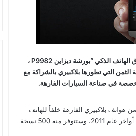
أعلنت شركة بلاكبيري رسمياً عن إطلاق الهاتف الذكي “بورشة ديزاين P9982 ،
ة الثمن التي تطورها بلاكبيري بالشراكة مع
متخصصة في صناعة السيارات الفارهة.
خة محدودة من هواتف بلاكبيري الفارهة خلفاً للهاتف
الذكي P9981 الذي أطلقته الشركتان أواخر عام 2011، وستتوفر منه 500 نسخة