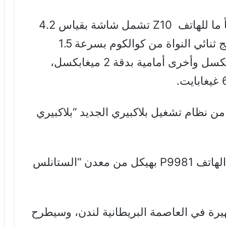
ويحمل الهاتف مواصفات مطابقة نوعاً ما للهاتف Z10 تشمل شاشة بقياس 4.2
بوصة بدقة 1280×768 بكسل، ومعالج ثنائي النواة من كوالكوم بسرعة 1.5
غيغاهرتز، وكاميرا خلفية بدقة 8 ميغابكسل وأخرى أمامية بدقة 2 ميغابكسل،
ن نظام تشغيل بلاكبيري الجديد “بلاكبيري
و يتخذ الهاتف تصميم مشابه لتصميم الهاتف P9981 بهيكل من معدن “الستانلس
رة في العاصمة البريطانية لندن، وسيطرح