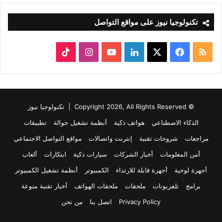
تكنولوجيا نيوز على مواقع التواصل
ملخص
‫X
فيسبوك
لينكدإن
‫YouTube
انستقرام
‫TikTok
الموقع
RSS
© Copyright 2026, All Rights Reserved |
تكنولوجيا نيوز
الذكاء الاصطناعي
هواتف ذكية
أنظمة تشغيل جوالة
تطبيقات
مراجعات
شروحات تقنية
إنترنت واتصالات
مواقع التواصل الاجتماعي
أمن المعلومات
أخبار الشركات
سيارات ذكية
ابتكارات
ألعاب
أجهزة لوحية
أجهزة قابلة للارتداء
الكمبيوتر
أنظمة تشغيل الكمبيوتر
برامج
تلفزيونات
ملحقات
ملحقات الهواتف
أخبار تقنية منوعة
Privacy Policy
اتصل بنا
من نحن