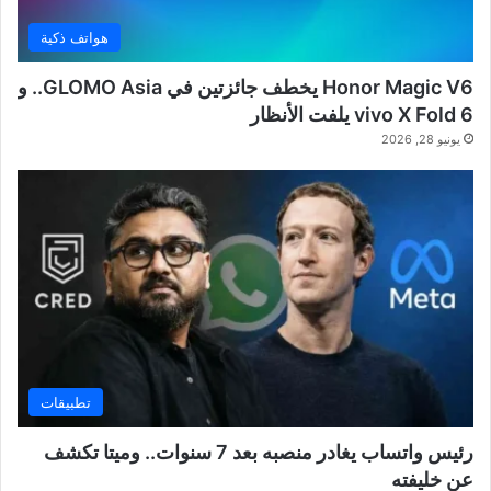
هواتف ذكية
Honor Magic V6 يخطف جائزتين في GLOMO Asia.. و
vivo X Fold 6 يلفت الأنظار
يونيو 28, 2026
تطبيقات
رئيس واتساب يغادر منصبه بعد 7 سنوات.. وميتا تكشف
عن خليفته