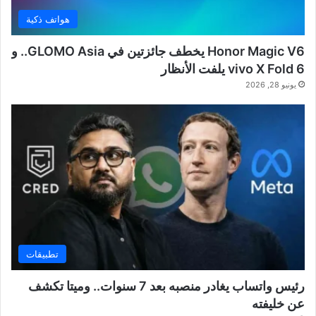
هواتف ذكية
Honor Magic V6 يخطف جائزتين في GLOMO Asia.. و
vivo X Fold 6 يلفت الأنظار
يونيو 28, 2026
تطبيقات
رئيس واتساب يغادر منصبه بعد 7 سنوات.. وميتا تكشف
عن خليفته