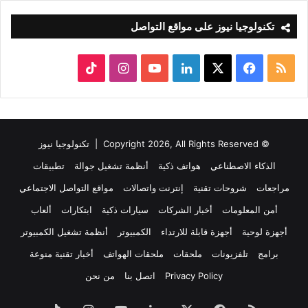
تكنولوجيا نيوز على مواقع التواصل
ملخص
‫X
فيسبوك
لينكدإن
‫YouTube
انستقرام
‫TikTok
الموقع
RSS
© Copyright 2026, All Rights Reserved |
تكنولوجيا نيوز
الذكاء الاصطناعي
هواتف ذكية
أنظمة تشغيل جوالة
تطبيقات
مراجعات
شروحات تقنية
إنترنت واتصالات
مواقع التواصل الاجتماعي
أمن المعلومات
أخبار الشركات
سيارات ذكية
ابتكارات
ألعاب
أجهزة لوحية
أجهزة قابلة للارتداء
الكمبيوتر
أنظمة تشغيل الكمبيوتر
برامج
تلفزيونات
ملحقات
ملحقات الهواتف
أخبار تقنية منوعة
Privacy Policy
اتصل بنا
من نحن