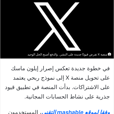
منصة X تفرض قيودًا جديدة على النشر.. والدفع أصبح الحل الوحيد
في خطوة جديدة تعكس إصرار إيلون ماسك
على تحويل منصة X إلى نموذج ربحي يعتمد
على الاشتراكات. بدأت المنصة في تطبيق قيود
جذرية على نشاط الحسابات المجانية.
وفقا لموقع mashable التقني
، المستخدمون