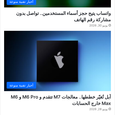
أخبار تقنية منوعة
واتساب يتيح حجز أسماء المستخدمين.. تواصل بدون
مشاركة رقم الهاتف
يونيو 30, 2026
أخبار تقنية منوعة
آبل تُغيّر خططها.. معالجات M7 تتقدم و M6 Pro و M6
Max خارج الحسابات
يونيو 28, 2026