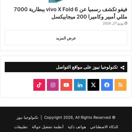
فيفو تكشف رسميا عن vivo X Fold 6 ببطارية 7000
مللي أمبير وكاميرا 200 ميجابيكسل
يونيو 27, 2026
عرض المزيد
تكنولوجيا نيوز على مواقع التواصل
ملخص
‫X
فيسبوك
لينكدإن
‫YouTube
انستقرام
‫TikTok
الموقع
RSS
© Copyright 2026, All Rights Reserved |
تكنولوجيا نيوز
الذكاء الاصطناعي
هواتف ذكية
أنظمة تشغيل جوالة
تطبيقات