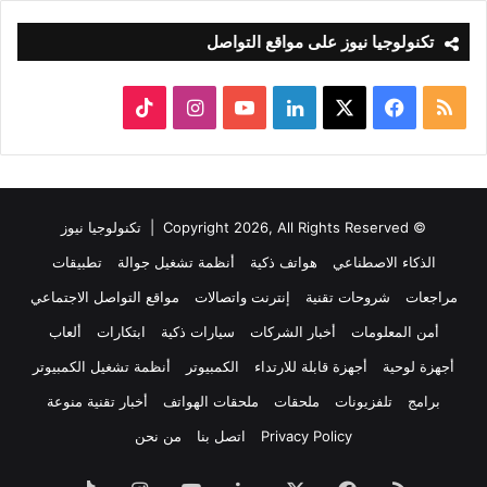
تكنولوجيا نيوز على مواقع التواصل
ملخص
‫X
فيسبوك
لينكدإن
‫YouTube
انستقرام
‫TikTok
الموقع
RSS
© Copyright 2026, All Rights Reserved |
تكنولوجيا نيوز
الذكاء الاصطناعي
هواتف ذكية
أنظمة تشغيل جوالة
تطبيقات
مراجعات
شروحات تقنية
إنترنت واتصالات
مواقع التواصل الاجتماعي
أمن المعلومات
أخبار الشركات
سيارات ذكية
ابتكارات
ألعاب
أجهزة لوحية
أجهزة قابلة للارتداء
الكمبيوتر
أنظمة تشغيل الكمبيوتر
برامج
تلفزيونات
ملحقات
ملحقات الهواتف
أخبار تقنية منوعة
Privacy Policy
اتصل بنا
من نحن