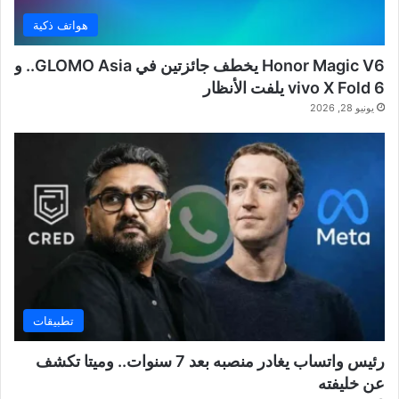
هواتف ذكية
Honor Magic V6 يخطف جائزتين في GLOMO Asia.. و
vivo X Fold 6 يلفت الأنظار
يونيو 28, 2026
تطبيقات
رئيس واتساب يغادر منصبه بعد 7 سنوات.. وميتا تكشف
عن خليفته