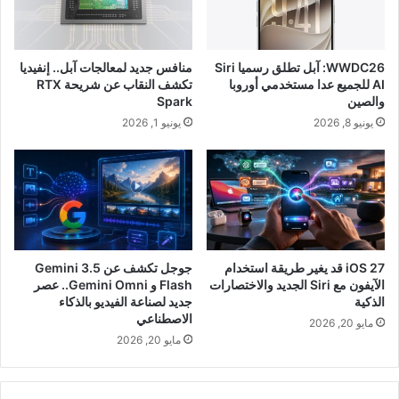
WWDC26: آبل تطلق رسميا Siri
منافس جديد لمعالجات آبل.. إنفيديا
AI للجميع عدا مستخدمي أوروبا
تكشف النقاب عن شريحة RTX
والصين
Spark
يونيو 8, 2026
يونيو 1, 2026
iOS 27 قد يغير طريقة استخدام
جوجل تكشف عن Gemini 3.5
الآيفون مع Siri الجديد والاختصارات
Flash و Gemini Omni.. عصر
الذكية
جديد لصناعة الفيديو بالذكاء
الاصطناعي
مايو 20, 2026
مايو 20, 2026