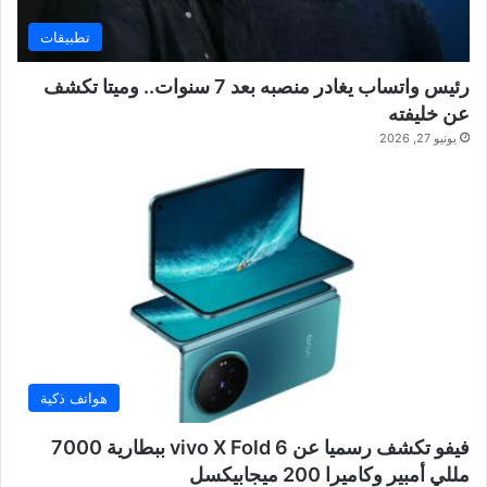
تطبيقات
رئيس واتساب يغادر منصبه بعد 7 سنوات.. وميتا تكشف
عن خليفته
يونيو 27, 2026
هواتف ذكية
فيفو تكشف رسميا عن vivo X Fold 6 ببطارية 7000
مللي أمبير وكاميرا 200 ميجابيكسل