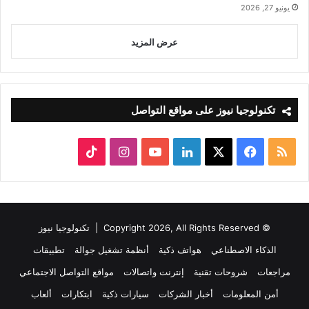
يونيو 27, 2026
عرض المزيد
تكنولوجيا نيوز على مواقع التواصل
ملخص
‫X
فيسبوك
لينكدإن
‫YouTube
انستقرام
‫TikTok
الموقع
RSS
© Copyright 2026, All Rights Reserved |
تكنولوجيا نيوز
الذكاء الاصطناعي
هواتف ذكية
أنظمة تشغيل جوالة
تطبيقات
مراجعات
شروحات تقنية
إنترنت واتصالات
مواقع التواصل الاجتماعي
أمن المعلومات
أخبار الشركات
سيارات ذكية
ابتكارات
ألعاب