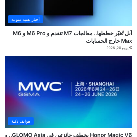
أخبار تقنية منوعة
آبل تُغيّر خططها.. معالجات M7 تتقدم و M6 Pro و M6
Max خارج الحسابات
يونيو 28, 2026
هواتف ذكية
Honor Magic V6 يخطف جائزتين في GLOMO Asia.. و