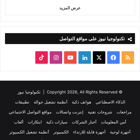
عرض المزيد
تكنولوجيا نيوز على مواقع التواصل
ملخص
‫X
فيسبوك
لينكدإن
‫YouTube
انستقرام
‫TikTok
الموقع
RSS
© Copyright 2026, All Rights Reserved |
تكنولوجيا نيوز
الذكاء الاصطناعي
هواتف ذكية
أنظمة تشغيل جوالة
تطبيقات
مراجعات
شروحات تقنية
إنترنت واتصالات
مواقع التواصل الاجتماعي
أمن المعلومات
أخبار الشركات
سيارات ذكية
ابتكارات
ألعاب
أجهزة لوحية
أجهزة قابلة للارتداء
الكمبيوتر
أنظمة تشغيل الكمبيوتر