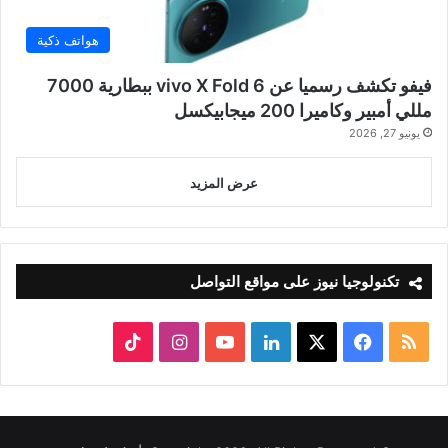
هواتف ذكية
فيفو تكشف رسميا عن vivo X Fold 6 ببطارية 7000
مللي أمبير وكاميرا 200 ميجابيكسل
يونيو 27, 2026
عرض المزيد
تكنولوجيا نيوز على مواقع التواصل
ملخص
‫X
فيسبوك
لينكدإن
‫YouTube
انستقرام
‫TikTok
الموقع
RSS