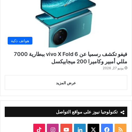
هواتف ذكية
فيفو تكشف رسميا عن vivo X Fold 6 ببطارية 7000
مللي أمبير وكاميرا 200 ميجابيكسل
يونيو 27, 2026
عرض المزيد
تكنولوجيا نيوز على مواقع التواصل
ملخص
‫X
فيسبوك
لينكدإن
‫YouTube
انستقرام
‫TikTok