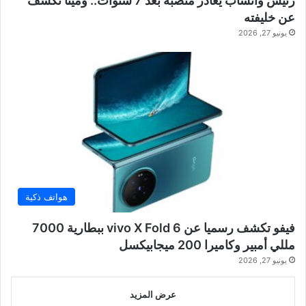
رئيس واتساب يغادر منصبه بعد 7 سنوات.. وميتا تكشف
عن خليفته
يونيو 27, 2026
هواتف ذكية
فيفو تكشف رسميا عن vivo X Fold 6 ببطارية 7000
مللي أمبير وكاميرا 200 ميجابيكسل
يونيو 27, 2026
عرض المزيد