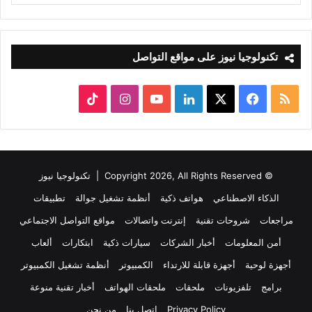
تكنولوجيا نيوز على مواقع التواصل
ملخص
‫X
فيسبوك
لينكدإن
‫YouTube
انستقرام
‫TikTok
الموقع
RSS
© Copyright 2026, All Rights Reserved |
تكنولوجيا نيوز
الذكاء الاصطناعي
هواتف ذكية
أنظمة تشغيل جوالة
تطبيقات
مراجعات
شروحات تقنية
إنترنت واتصالات
مواقع التواصل الاجتماعي
أمن المعلومات
أخبار الشركات
سيارات ذكية
ابتكارات
ألعاب
أجهزة لوحية
أجهزة قابلة للارتداء
الكمبيوتر
أنظمة تشغيل الكمبيوتر
برامج
تلفزيونات
ملحقات
ملحقات الهواتف
أخبار تقنية منوعة
Privacy Policy
اتصل بنا
من نحن