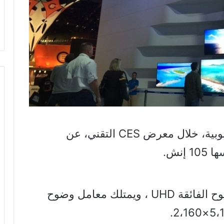
كشفت شركة سامسونج الكورية الجنوبية، خلال معرض CES التقني، عن
إنش.
ويتميز التلفزيون بأنه يعمل بدقة الوضوح الفائقة UHD ، ويمتلك معامل وضوح