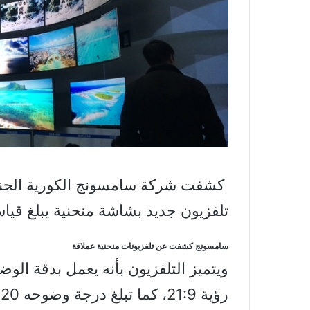
تلفزيون جديد بشاشة منحنية يبلغ قياسها 105 
سامسونج كشفت عن تلفزيونات منحنية عملاقة
رؤية 21:9، كما تبلغ درجة وضوحه 5،120×2،160.