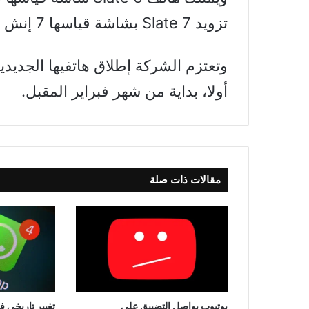
تزويد Slate 7 بشاشة قياسها 7 إنش بدقة 1,280 x 800.
وتعتزم الشركة إطلاق هاتفيها الجديدي
أولا، بداية من شهر فبراير المقبل.
مقالات ذات صلة
يوتيوب يواصل التضييق على
تغيير تاريخي ف