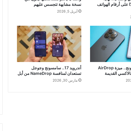
ًا على أرقام الهواتف
نسخة مشابهة تتجسس عليهم
أبريل 5, 2026
مفاجأة سامسونج.. ميزة AirDrop
أندرويد 17.. سامسونج وجوجل
لاكسي القديمة
تستعدان لمنافسة NameDrop من أبل
مارس 30, 2026