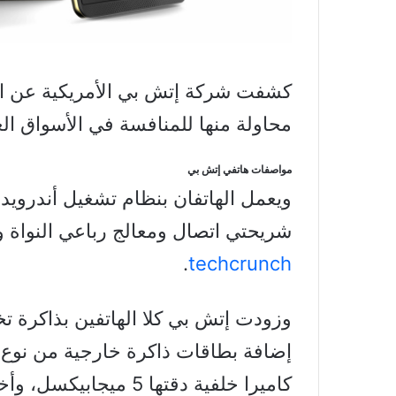
محاولة منها للمنافسة في الأسواق العا
مواصفات هاتفي إتش بي
شريحتي اتصال ومعالج رباعي النواة 
.
techcrunch
كاميرا خلفية دقتها 5 ميجابيكسل، وأخرى أمامية بدقة 2 ميجابيكسل.