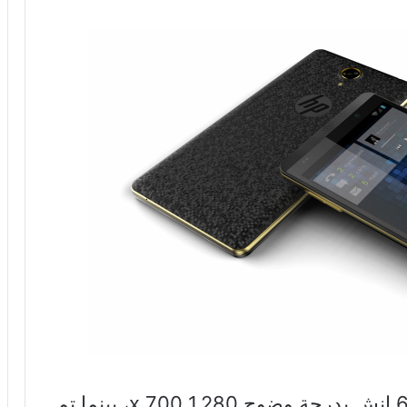
ويمتلك هاتف Slate 6 شاشة قياسها 6 إنش بدرجة وضوح 1,280 x 700، بينما تم