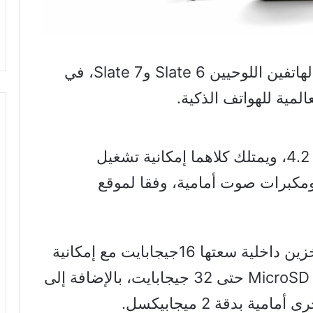
كشفت شركة إتش بي الأمريكية عن الهاتفين اللوحيين Slate 6 وSlate 7، في
لمية للهواتف الذكية.
ويعمل الهاتفان بنظام تشغيل أندرويد 4.2، ويمتلك كلاهما إمكانية تشغيل
ومكبرات صوت أمامية، وفقا لموقع
وزودت إتش بي كلا الهاتفين بذاكرة تخزين داخلية سعتها 16جيجابايت مع إمكانية
إضافة بطاقات ذاكرة خارجية من نوع MicroSD حتى 32 جيجابايت، بالإضافة إلى