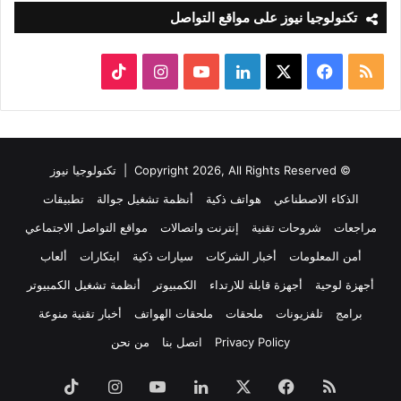
تكنولوجيا نيوز على مواقع التواصل
ملخص
‫X
فيسبوك
لينكدإن
‫YouTube
انستقرام
‫TikTok
الموقع
RSS
© Copyright 2026, All Rights Reserved |
تكنولوجيا نيوز
الذكاء الاصطناعي
هواتف ذكية
أنظمة تشغيل جوالة
تطبيقات
مراجعات
شروحات تقنية
إنترنت واتصالات
مواقع التواصل الاجتماعي
أمن المعلومات
أخبار الشركات
سيارات ذكية
ابتكارات
ألعاب
أجهزة لوحية
أجهزة قابلة للارتداء
الكمبيوتر
أنظمة تشغيل الكمبيوتر
برامج
تلفزيونات
ملحقات
ملحقات الهواتف
أخبار تقنية منوعة
Privacy Policy
اتصل بنا
من نحن
ملخص
فيسبوك
‫X
لينكدإن
‫YouTube
انستقرام
‫TikTok