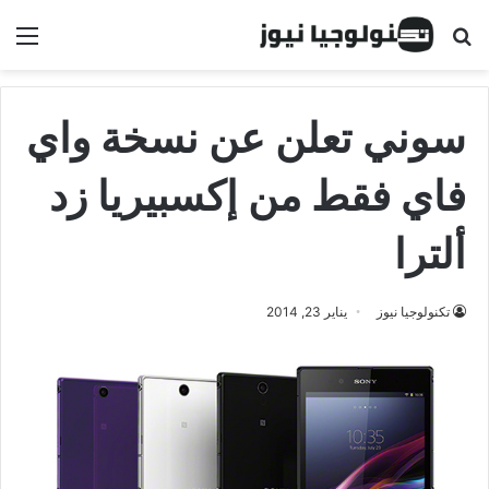
البحث عن
الق
سوني تعلن عن نسخة واي
فاي فقط من إكسبيريا زد
ألترا
تكنولوجيا نيوز
يناير 23, 2014