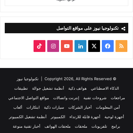
تكنولوجيا نيوز على مواقع التواصل
ملخص
‫X
فيسبوك
لينكدإن
‫YouTube
انستقرام
‫TikTok
الموقع
RSS
© Copyright 2026, All Rights Reserved |
تكنولوجيا نيوز
الذكاء الاصطناعي
هواتف ذكية
أنظمة تشغيل جوالة
تطبيقات
مراجعات
شروحات تقنية
إنترنت واتصالات
مواقع التواصل الاجتماعي
أمن المعلومات
أخبار الشركات
سيارات ذكية
ابتكارات
ألعاب
أجهزة لوحية
أجهزة قابلة للارتداء
الكمبيوتر
أنظمة تشغيل الكمبيوتر
برامج
تلفزيونات
ملحقات
ملحقات الهواتف
أخبار تقنية منوعة