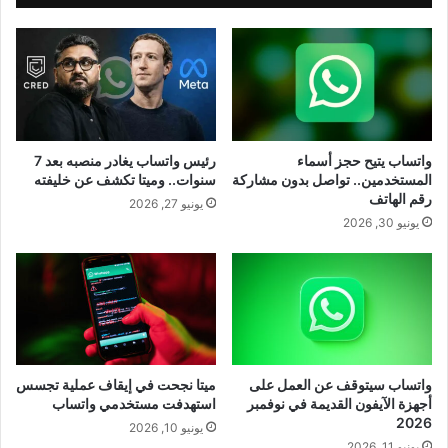
واتساب يتيح حجز أسماء
رئيس واتساب يغادر منصبه بعد 7
المستخدمين.. تواصل بدون مشاركة
سنوات.. وميتا تكشف عن خليفته
رقم الهاتف
يونيو 27, 2026
يونيو 30, 2026
واتساب سيتوقف عن العمل على
ميتا نجحت في إيقاف عملية تجسس
أجهزة الآيفون القديمة في نوفمبر
استهدفت مستخدمي واتساب
2026
يونيو 10, 2026
يونيو 11, 2026