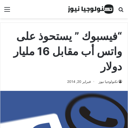
البحث عن
الق
“فيسبوك ” يستحوذ على
واتس أب مقابل 16 مليار
دولار
تكنولوجيا نيوز
فبراير 20, 2014