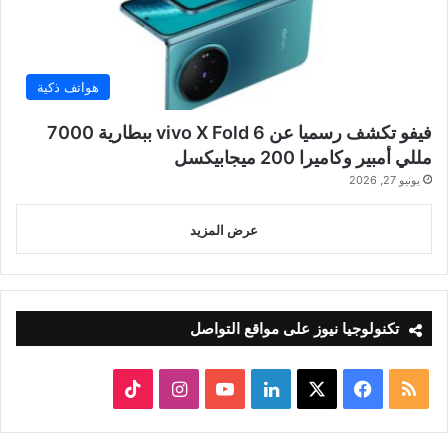
هواتف ذكية
فيفو تكشف رسميا عن vivo X Fold 6 ببطارية 7000
مللي أمبير وكاميرا 200 ميجابيكسل
يونيو 27, 2026
عرض المزيد
تكنولوجيا نيوز على مواقع التواصل
ملخص
‫X
فيسبوك
لينكدإن
‫YouTube
انستقرام
‫TikTok
الموقع