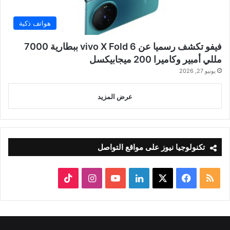
هواتف ذكية
فيفو تكشف رسميا عن vivo X Fold 6 ببطارية 7000
مللي أمبير وكاميرا 200 ميجابيكسل
يونيو 27, 2026
عرض المزيد
تكنولوجيا نيوز على مواقع التواصل
ملخص
‫X
فيسبوك
لينكدإن
‫YouTube
انستقرام
‫TikTok
الموقع
RSS