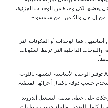
ي يفضلها لكل وحدة من الوحدات الجزئية،
ة من إل جي والكاميرا من سامسونج
ساسيين هما الوحدات أو المكونات التي
واللوحات الداخلية التي تربط المكونات
ناً.
فمهمة غوغل في مشروع Ara Project توفير الوحدة الأساسية الشبيهة باللوحة
خدم حسب ذوقه بإكمال أجزائها المتبقية.
وجكت على خطى منصة التشغيل أندرويد
بالكامل للتعديل والبناء حسب متطلبات