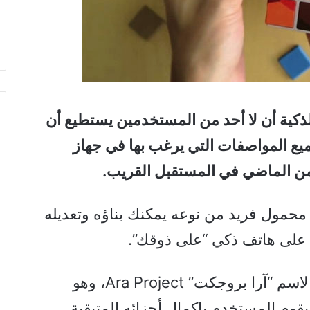
ذكية أن لا أحد من المستخدمين يستطيع أن
 جميع المواصفات التي يرغب بها في جهاز
 من الماضي في المستقبل القريب.
حمول فريد من نوعه يمكنك بناؤه وتعديله
 على هاتف ذكي “على ذوقك”.
أطلقت غوغل على مشروعها الجديد الاسم “آرا بروجكت” Ara Project، وهو
رة عن هيكل أساسي “Skeleton” يقوم المستخدم بإكمال أجزائه المتبقية