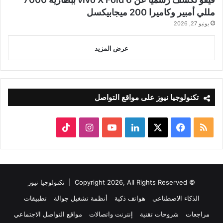
مللي أمبير وكاميرا 200 ميجابيكسل
يونيو 27, 2026
عرض المزيد
تكنولوجيا نيوز على مواقع التواصل
ملخص
‫X
فيسبوك
لينكدإن
‫YouTube
انستقرام
‫TikTok
الموقع
RSS
© Copyright 2026, All Rights Reserved |
تكنولوجيا نيوز
الذكاء الاصطناعي
هواتف ذكية
أنظمة تشغيل جوالة
تطبيقات
مراجعات
شروحات تقنية
إنترنت واتصالات
مواقع التواصل الاجتماعي