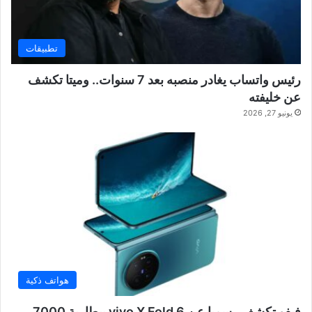
تطبيقات
رئيس واتساب يغادر منصبه بعد 7 سنوات.. وميتا تكشف
عن خليفته
يونيو 27, 2026
هواتف ذكية
فيفو تكشف رسميا عن vivo X Fold 6 ببطارية 7000