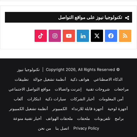
تكنولوجيا نيوز على مواقع التواصل
ملخص
‫X
فيسبوك
لينكدإن
‫YouTube
انستقرام
‫TikTok
الموقع
RSS
© Copyright 2026, All Rights Reserved |
تكنولوجيا نيوز
الذكاء الاصطناعي
هواتف ذكية
أنظمة تشغيل جوالة
تطبيقات
مراجعات
شروحات تقنية
إنترنت واتصالات
مواقع التواصل الاجتماعي
أمن المعلومات
أخبار الشركات
سيارات ذكية
ابتكارات
ألعاب
أجهزة لوحية
أجهزة قابلة للارتداء
الكمبيوتر
أنظمة تشغيل الكمبيوتر
برامج
تلفزيونات
ملحقات
ملحقات الهواتف
أخبار تقنية منوعة
Privacy Policy
اتصل بنا
من نحن