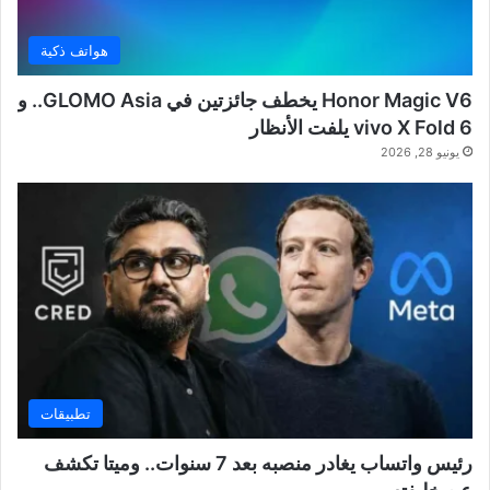
هواتف ذكية
Honor Magic V6 يخطف جائزتين في GLOMO Asia.. و
vivo X Fold 6 يلفت الأنظار
يونيو 28, 2026
تطبيقات
رئيس واتساب يغادر منصبه بعد 7 سنوات.. وميتا تكشف