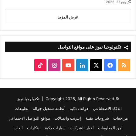
يونيو 27, 2026
عرض المزيد
تكنولوجيا نيوز على مواقع التواصل
ملخص
‫X
فيسبوك
لينكدإن
‫YouTube
انستقرام
‫TikTok
الموقع
RSS
© Copyright 2026, All Rights Reserved |
تكنولوجيا نيوز
الذكاء الاصطناعي
هواتف ذكية
أنظمة تشغيل جوالة
تطبيقات
مراجعات
شروحات تقنية
إنترنت واتصالات
مواقع التواصل الاجتماعي
أمن المعلومات
أخبار الشركات
سيارات ذكية
ابتكارات
ألعاب