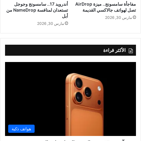
مفاجأة سامسونج.. ميزة AirDrop
أندرويد 17.. سامسونج وجوجل
تصل لهواتف جالاكسي القديمة
تستعدان لمنافسة NameDrop من
أبل
مارس 30, 2026
مارس 30, 2026
الأكثر قراءة
هواتف ذكية