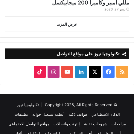
مللي أمبير وكاميرا 200 ميجابيكسل
يونيو 27, 2026
عرض المزيد
تكنولوجيا نيوز على مواقع التواصل
ملخص
‫X
فيسبوك
لينكدإن
‫YouTube
انستقرام
‫TikTok
الموقع
RSS
© Copyright 2026, All Rights Reserved |
تكنولوجيا نيوز
الذكاء الاصطناعي
هواتف ذكية
أنظمة تشغيل جوالة
تطبيقات
مراجعات
شروحات تقنية
إنترنت واتصالات
مواقع التواصل الاجتماعي
أمن المعلومات
أخبار الشركات
سيارات ذكية
ابتكارات
ألعاب