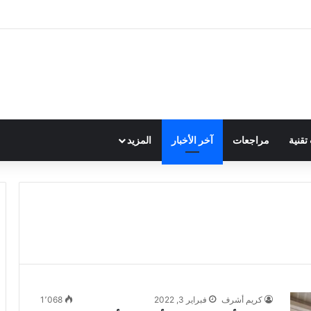
قنية
مراجعات
آخر الأخبار
المزيد
كريم أشرف
فبراير 3, 2022
1٬068