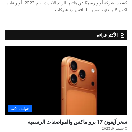
كشفت شركة أوبو رسميًا عن هاتفها الرائد الأحدث لعام 2023، أوبو فايند
اكس 6 والذي تنضم به للتنافس مع شركات…
الأكثر قراءة
هواتف ذكية
سعر آيفون 17 برو ماكس والمواصفات الرسمية
سبتمبر 9, 2025