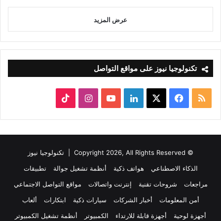
عرض المزيد
تكنولوجيا نيوز على مواقع التواصل
ملخص
‫X
فيسبوك
لينكدإن
‫YouTube
انستقرام
‫TikTok
الموقع
RSS
© Copyright 2026, All Rights Reserved |
تكنولوجيا نيوز
الذكاء الاصطناعي
هواتف ذكية
أنظمة تشغيل جوالة
تطبيقات
مراجعات
شروحات تقنية
إنترنت واتصالات
مواقع التواصل الاجتماعي
أمن المعلومات
أخبار الشركات
سيارات ذكية
ابتكارات
ألعاب
أجهزة لوحية
أجهزة قابلة للارتداء
الكمبيوتر
أنظمة تشغيل الكمبيوتر