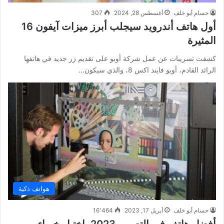
حسام أبو خلف
أغسطس 28, 2024
307
أول هاتف أندرويد سيجلب أبرز ميزات آيفون 16
المثيرة
كشفت تسريبات عن عمل شركة أوبو على تقديم زر جديد في هاتفها
الرائد القادم، أوبو فايند اكس 8، والذي سيكون…
هواتف ذكية
حسام أبو خلف
أبريل 17, 2023
16٬464
أفضل هاتف في التصوير 2023 باختيار خبراء