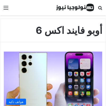
البحث عن
الق
أوبو فايند اكس 6
هواتف ذكية