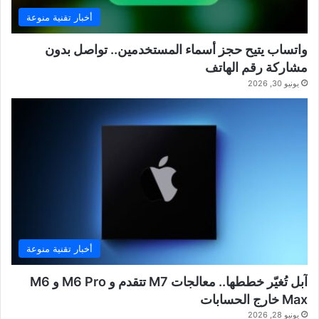
أخبار تقنية منوعة
واتساب يتيح حجز أسماء المستخدمين.. تواصل بدون
مشاركة رقم الهاتف
يونيو 30, 2026
أخبار تقنية منوعة
آبل تُغيّر خططها.. معالجات M7 تتقدم و M6 Pro و M6
Max خارج الحسابات
يونيو 28, 2026