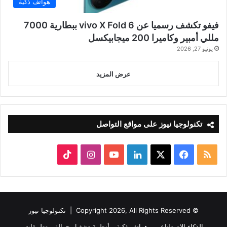
هواتف ذكية
فيفو تكشف رسميا عن vivo X Fold 6 ببطارية 7000
مللي أمبير وكاميرا 200 ميجابيكسل
يونيو 27, 2026
عرض المزيد
تكنولوجيا نيوز على مواقع التواصل
ملخص
‫X
فيسبوك
لينكدإن
‫YouTube
انستقرام
‫TikTok
الموقع
RSS
© Copyright 2026, All Rights Reserved |
تكنولوجيا نيوز
الذكاء الاصطناعي
هواتف ذكية
أنظمة تشغيل جوالة
تطبيقات