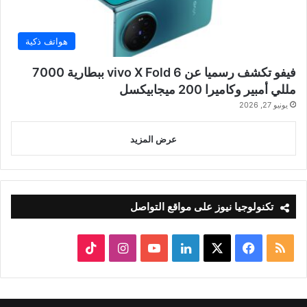
هواتف ذكية
فيفو تكشف رسميا عن vivo X Fold 6 ببطارية 7000
مللي أمبير وكاميرا 200 ميجابيكسل
يونيو 27, 2026
عرض المزيد
تكنولوجيا نيوز على مواقع التواصل
ملخص
‫X
فيسبوك
لينكدإن
‫YouTube
انستقرام
‫TikTok
الموقع
RSS