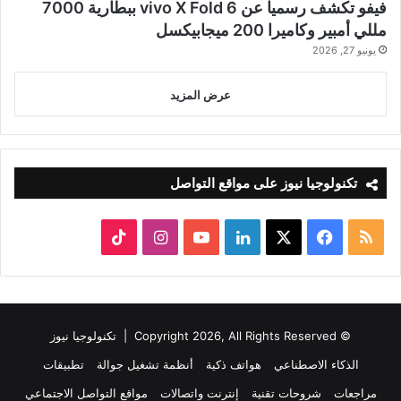
فيفو تكشف رسميا عن vivo X Fold 6 ببطارية 7000
مللي أمبير وكاميرا 200 ميجابيكسل
يونيو 27, 2026
عرض المزيد
تكنولوجيا نيوز على مواقع التواصل
ملخص
‫X
فيسبوك
لينكدإن
‫YouTube
انستقرام
‫TikTok
الموقع
RSS
© Copyright 2026, All Rights Reserved |
تكنولوجيا نيوز
الذكاء الاصطناعي
هواتف ذكية
أنظمة تشغيل جوالة
تطبيقات
مراجعات
شروحات تقنية
إنترنت واتصالات
مواقع التواصل الاجتماعي