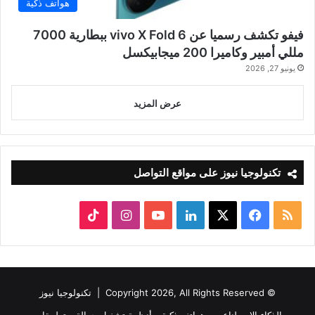
هواتف ذكية
فيفو تكشف رسميا عن vivo X Fold 6 ببطارية 7000
مللي أمبير وكاميرا 200 ميجابيكسل
يونيو 27, 2026
عرض المزيد
تكنولوجيا نيوز على مواقع التواصل
ملخص
‫X
فيسبوك
لينكدإن
‫YouTube
انستقرام
‫TikTok
الموقع
RSS
© Copyright 2026, All Rights Reserved |
تكنولوجيا نيوز
الذكاء الاصطناعي
هواتف ذكية
أنظمة تشغيل جوالة
تطبيقات