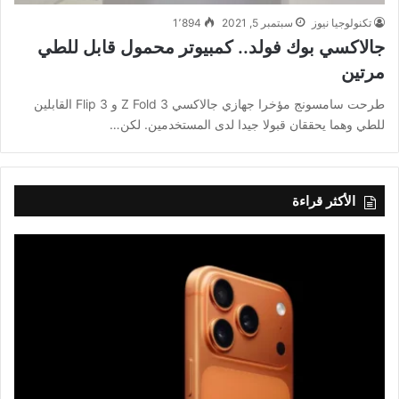
تكنولوجيا نيوز
سبتمبر 5, 2021
1٬894
جالاكسي بوك فولد.. كمبيوتر محمول قابل للطي
مرتين
طرحت سامسونج مؤخرا جهازي جالاكسي Z Fold 3 و Flip 3 القابلين
للطي وهما يحققان قبولا جيدا لدى المستخدمين. لكن…
الأكثر قراءة