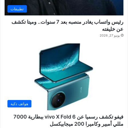
تطبيقات
رئيس واتساب يغادر منصبه بعد 7 سنوات.. وميتا تكشف
عن خليفته
يونيو 27, 2026
هواتف ذكية
فيفو تكشف رسميا عن vivo X Fold 6 ببطارية 7000
مللي أمبير وكاميرا 200 ميجابيكسل