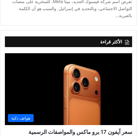
تعرض اسم شركة فيسبوك الجديد، ميتا Meta، للسخرية على منصات
التواصل الاجتماعي، وبالتحديد في إسرائيل. والسبب هو أن الكلمة
بالعبرية…
الأكثر قراءة
هواتف ذكية
سعر آيفون 17 برو ماكس والمواصفات الرسمية