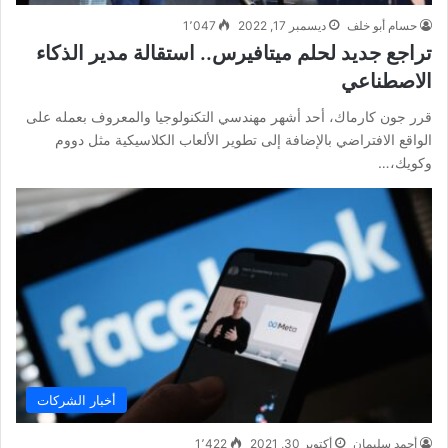
حسام أبو خلف
ديسمبر 17, 2022
1٬047
تراجع جديد لحلم ميتافيرس.. استقالة مدير الذكاء
الاصطناعي
قرر جون كارماك، أحد أشهر مهندسي التكنولوجيا والمعروف بعمله على
الواقع الافتراضي بالإضافة إلى تطوير الألعاب الكلاسيكية مثل دووم
وكويك،…
أخبار الشركات
أحمد سليمان
أكتوبر 30, 2021
1٬422