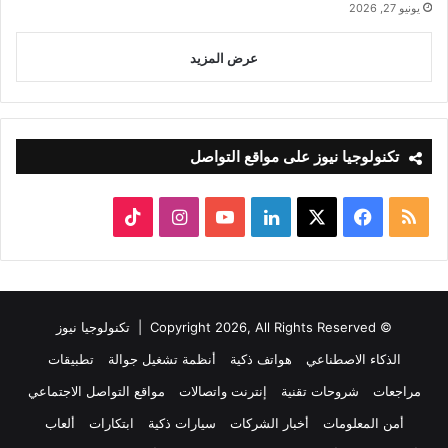
يونيو 27, 2026
عرض المزيد
تكنولوجيا نيوز على مواقع التواصل
ملخص
‫X
فيسبوك
لينكدإن
‫YouTube
انستقرام
‫TikTok
الموقع
RSS
© Copyright 2026, All Rights Reserved |
تكنولوجيا نيوز
الذكاء الاصطناعي
هواتف ذكية
أنظمة تشغيل جوالة
تطبيقات
مراجعات
شروحات تقنية
إنترنت واتصالات
مواقع التواصل الاجتماعي
أمن المعلومات
أخبار الشركات
سيارات ذكية
ابتكارات
ألعاب