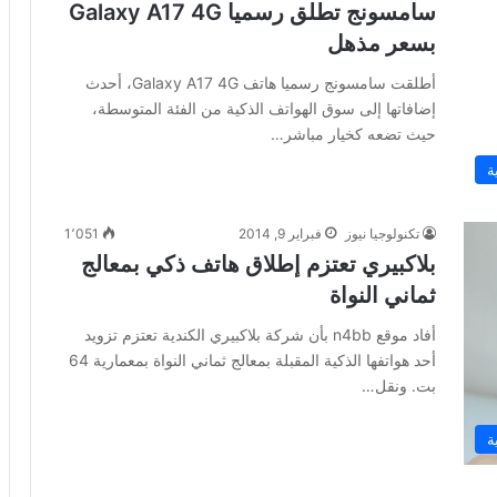
سامسونج تطلق رسميا Galaxy A17 4G
بسعر مذهل
أطلقت سامسونج رسميا هاتف Galaxy A17 4G، أحدث
إضافاتها إلى سوق الهواتف الذكية من الفئة المتوسطة،
حيث تضعه كخيار مباشر…
ة
تكنولوجيا نيوز
فبراير 9, 2014
1٬051
بلاكبيري تعتزم إطلاق هاتف ذكي بمعالج
ثماني النواة
أفاد موقع n4bb بأن شركة بلاكبيري الكندية تعتزم تزويد
أحد هواتفها الذكية المقبلة بمعالج ثماني النواة بمعمارية 64
بت. ونقل…
ة