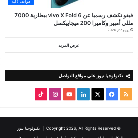
هواتف ذكية
فيفو تكشف رسميا عن vivo X Fold 6 ببطارية 7000
مللي أمبير وكاميرا 200 ميجابيكسل
يونيو 27, 2026
عرض المزيد
تكنولوجيا نيوز على مواقع التواصل
ملخص
‫X
فيسبوك
لينكدإن
‫YouTube
انستقرام
‫TikTok
الموقع
RSS
© Copyright 2026, All Rights Reserved |
تكنولوجيا نيوز
الذكاء الاصطناعي
هواتف ذكية
أنظمة تشغيل جوالة
تطبيقات