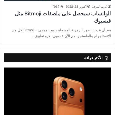
كريم أشرف
أكتوبر 23, 2022
1٬937
الواتساب سيحصل على ملصقات Bitmoji مثل
فيسبوك
بعد أن غزت الصور الرمزية المسماه بـ بيت موجي – Bitmoji كل من
الإنستاجرام والماسنجر، هم الآن قادمون لغزو تطبيق…
الأكثر قراءة