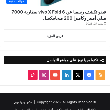
هواتف ذكية
فيفو تكشف رسميا عن vivo X Fold 6 ببطارية 7000
مللي أمبير وكاميرا 200 ميجابيكسل
يونيو 27, 2026
عرض المزيد
تكنولوجيا نيوز على مواقع التواصل
ملخص
‫X
فيسبوك
لينكدإن
‫YouTube
انستقرام
‫TikTok
الموقع
RSS
© Copyright 2026, All Rights Reserved |
تكنولوجيا نيوز
الذكاء الاصطناعي
هواتف ذكية
أنظمة تشغيل جوالة
تطبيقات