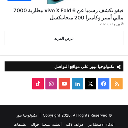
فيفو تكشف رسميا عن vivo X Fold 6 ببطارية 7000
مللي أمبير وكاميرا 200 ميجابيكسل
يونيو 27, 2026
عرض المزيد
تكنولوجيا نيوز على مواقع التواصل
ملخص
‫X
فيسبوك
لينكدإن
‫YouTube
انستقرام
‫TikTok
الموقع
RSS
© Copyright 2026, All Rights Reserved |
تكنولوجيا نيوز
الذكاء الاصطناعي
هواتف ذكية
أنظمة تشغيل جوالة
تطبيقات