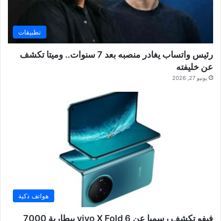
تطبيقات
رئيس واتساب يغادر منصبه بعد 7 سنوات.. وميتا تكشف
عن خليفته
يونيو 27, 2026
هواتف ذكية
فيفو تكشف رسميا عن vivo X Fold 6 ببطارية 7000