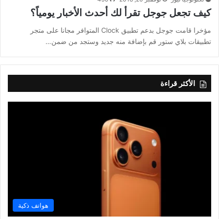
كيف تجعل جوجل تقرأ لك أحدث الأخبار يومياً؟
مؤخرا قامت جوجل بدعم تطبيق Clock المتوافر مجانا على متجر
تطبيقات بلاي ستور قم بإضافة منه جديد وستجد من ضمن…
الأكثر قراءة
هواتف ذكية