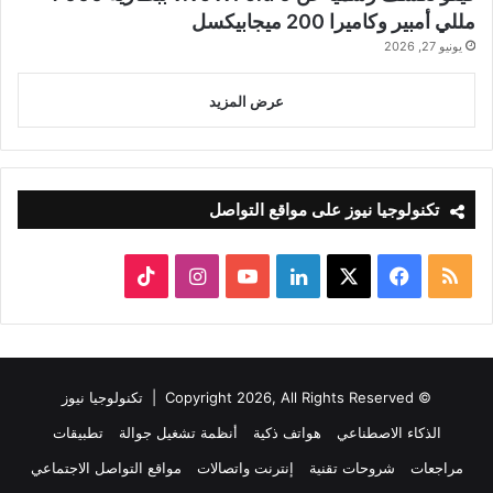
مللي أمبير وكاميرا 200 ميجابيكسل
يونيو 27, 2026
عرض المزيد
تكنولوجيا نيوز على مواقع التواصل
ملخص
‫X
فيسبوك
لينكدإن
‫YouTube
انستقرام
‫TikTok
الموقع
RSS
© Copyright 2026, All Rights Reserved |
تكنولوجيا نيوز
الذكاء الاصطناعي
هواتف ذكية
أنظمة تشغيل جوالة
تطبيقات
مراجعات
شروحات تقنية
إنترنت واتصالات
مواقع التواصل الاجتماعي