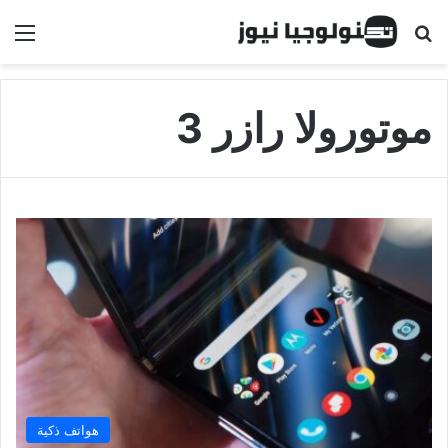
البحث عن
الق
موتورولا رازر 3
هواتف ذكية