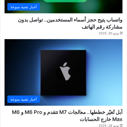
أخبار تقنية منوعة
واتساب يتيح حجز أسماء المستخدمين.. تواصل بدون
مشاركة رقم الهاتف
يونيو 30, 2026
أخبار تقنية منوعة
آبل تُغيّر خططها.. معالجات M7 تتقدم و M6 Pro و M6
Max خارج الحسابات
يونيو 28, 2026