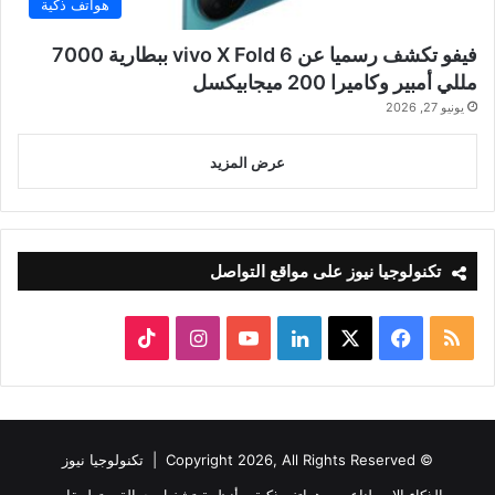
هواتف ذكية
فيفو تكشف رسميا عن vivo X Fold 6 ببطارية 7000
مللي أمبير وكاميرا 200 ميجابيكسل
يونيو 27, 2026
عرض المزيد
تكنولوجيا نيوز على مواقع التواصل
ملخص
‫X
فيسبوك
لينكدإن
‫YouTube
انستقرام
‫TikTok
الموقع
RSS
© Copyright 2026, All Rights Reserved |
تكنولوجيا نيوز
الذكاء الاصطناعي
هواتف ذكية
أنظمة تشغيل جوالة
تطبيقات