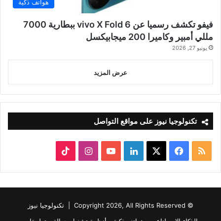
هواتف ذكية
فيفو تكشف رسميا عن vivo X Fold 6 ببطارية 7000
مللي أمبير وكاميرا 200 ميجابيكسل
يونيو 27, 2026
عرض المزيد
تكنولوجيا نيوز على مواقع التواصل
ملخص
‫X
فيسبوك
لينكدإن
‫YouTube
انستقرام
‫TikTok
الموقع
RSS
© Copyright 2026, All Rights Reserved |
تكنولوجيا نيوز
الذكاء الاصطناعي
هواتف ذكية
أنظمة تشغيل جوالة
تطبيقات