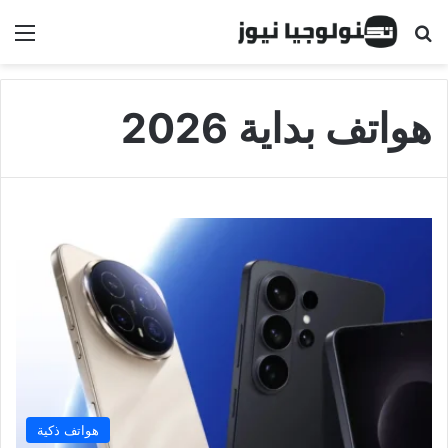
البحث عن
الق
هواتف بداية 2026
هواتف ذكية