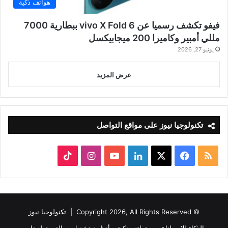
هواتف ذكية
فيفو تكشف رسميا عن vivo X Fold 6 ببطارية 7000
مللي أمبير وكاميرا 200 ميجابيكسل
يونيو 27, 2026
عرض المزيد
تكنولوجيا نيوز على مواقع التواصل
ملخص
‫X
فيسبوك
لينكدإن
‫YouTube
انستقرام
‫TikTok
الموقع
RSS
© Copyright 2026, All Rights Reserved |
تكنولوجيا نيوز
الذكاء الاصطناعي
هواتف ذكية
أنظمة تشغيل جوالة
تطبيقات