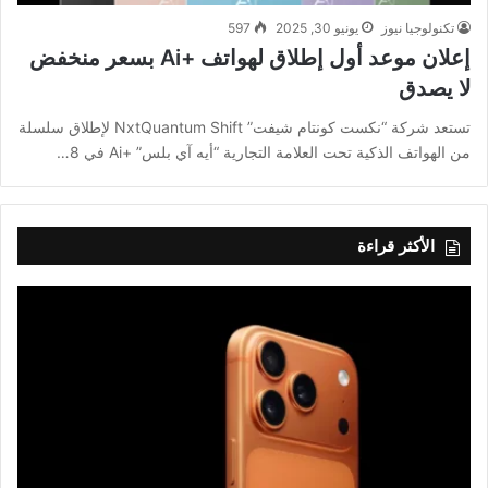
تكنولوجيا نيوز
يونيو 30, 2025
597
إعلان موعد أول إطلاق لهواتف +Ai بسعر منخفض
لا يصدق
تستعد شركة “نكست كونتام شيفت” NxtQuantum Shift لإطلاق سلسلة
من الهواتف الذكية تحت العلامة التجارية “أيه آي بلس” +Ai في 8…
الأكثر قراءة