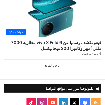
هواتف ذكية
فيفو تكشف رسميا عن vivo X Fold 6 ببطارية 7000
مللي أمبير وكاميرا 200 ميجابيكسل
يونيو 27, 2026
عرض المزيد
تكنولوجيا نيوز على مواقع التواصل
ملخص
‫X
فيسبوك
لينكدإن
‫YouTube
انستقرام
‫TikTok