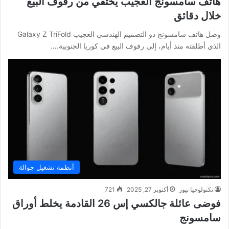
هاتف سامسونج العجيب يختفي من رفوف البيع
خلال دقائق
وصل هاتف سامسونج ذو التصميم الهندسي العجيب Galaxy Z TriFold
الذي أطلقته منذ أيام، إلى رفوف البيع في كوريا الجنوبية.…
أنظمة تشغيل جوالة
تكنولوجيا نيوز
أكتوبر 27, 2025
721
فوضى عائلة جالكسي إس 26 القادمة يخلط أوراق
سامسونج