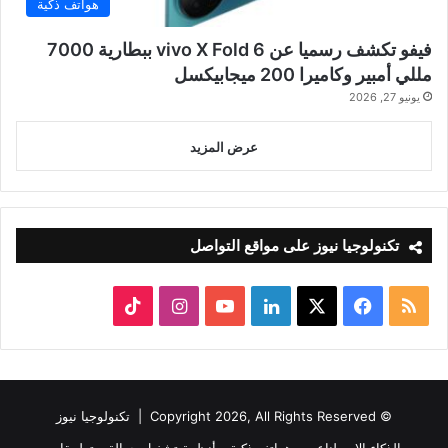
هواتف ذكية
فيفو تكشف رسميا عن vivo X Fold 6 ببطارية 7000
مللي أمبير وكاميرا 200 ميجابيكسل
يونيو 27, 2026
عرض المزيد
تكنولوجيا نيوز على مواقع التواصل
ملخص
‫X
فيسبوك
لينكدإن
‫YouTube
انستقرام
‫TikTok
الموقع
RSS
© Copyright 2026, All Rights Reserved |
تكنولوجيا نيوز
الذكاء الاصطناعي
هواتف ذكية
أنظمة تشغيل جوالة
تطبيقات