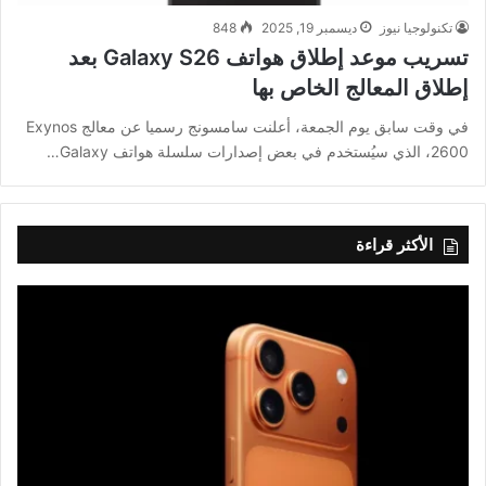
تكنولوجيا نيوز
ديسمبر 19, 2025
848
تسريب موعد إطلاق هواتف Galaxy S26 بعد
إطلاق المعالج الخاص بها
في وقت سابق يوم الجمعة، أعلنت سامسونج رسميا عن معالج Exynos
2600، الذي سيُستخدم في بعض إصدارات سلسلة هواتف Galaxy…
الأكثر قراءة