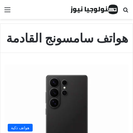
البحث عن
الق
هواتف سامسونج القادمة
هواتف ذكية